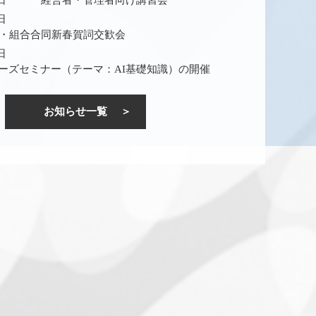
3日
経営者・管理者向け講習会
3日
・組合合同新春賀詞交歓会
2日
リーズセミナー（テーマ：AI基礎知識）の開催
お知らせ一覧