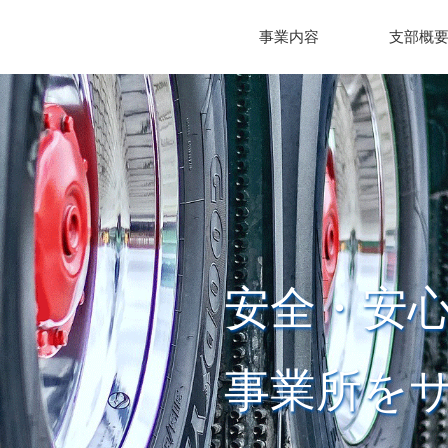
事業内容
支部概
安全・安
事業所を