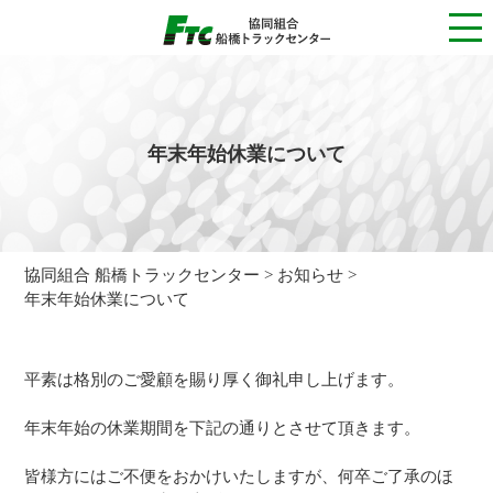
TOP
お知らせ一覧
年末年始休業について
お知らせ
理事長ご挨拶
事業内容
沿革
組合概要
役員・組合員一覧
協同組合 船橋トラックセンター
お知らせ
年末年始休業について
お問い合わせ
プライバシーポリシー
平素は格別のご愛顧を賜り厚く御礼申し上げます。
サイトポリシー
年末年始の休業期間を下記の通りとさせて頂きます。
皆様方にはご不便をおかけいたしますが、何卒ご了承のほ