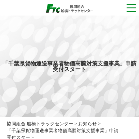
TOP
お知らせ一覧
お知らせ
理事長ご挨拶
事業内容
沿革
「千葉県貨物運送事業者物価高騰対策支援事業」申請
受付スタート
組合概要
役員・組合員一覧
お問い合わせ
プライバシーポリシー
サイトポリシー
協同組合 船橋トラックセンター
お知らせ
「千葉県貨物運送事業者物価高騰対策支援事業」申請
受付スタート